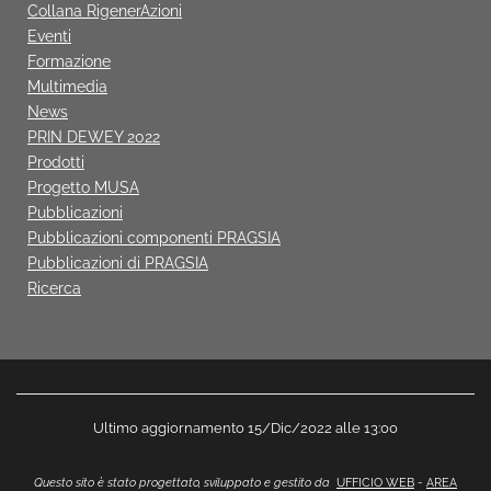
Collana RigenerAzioni
Eventi
Formazione
Multimedia
News
PRIN DEWEY 2022
Prodotti
Progetto MUSA
Pubblicazioni
Pubblicazioni componenti PRAGSIA
Pubblicazioni di PRAGSIA
Ricerca
Ultimo aggiornamento 15/Dic/2022 alle 13:00
Questo sito è stato progettato, sviluppato e gestito da
UFFICIO WEB
-
AREA