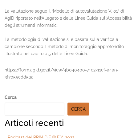
La valutazione segue il “Modello di autovalutazione V. 01” di
AgID riportato nell’Allegato 2 delle Linee Guida sull’Accessibilità
degli strumenti informatici.
La metodologia di valutazione si è basata sulla verifica a
campione secondo il metodo di monitoraggio approfondito
illustrato nel capitolo 5 delle Linee Guida.
https://form.agid.gov.it/view/4b040400-74e2-11ef-a4a9-
3f7b55cdd5aa
Secondary
Cerca
Sidebar
CERCA
Articoli recenti
Podcast del PRIN D.E.W.E.Y. 2022