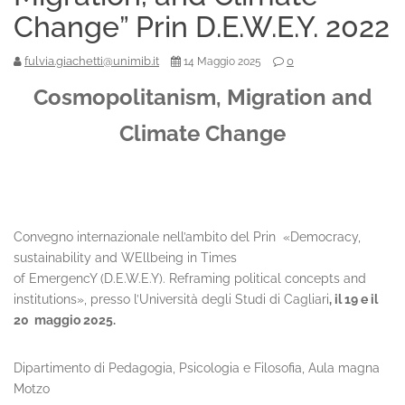
Change” Prin D.E.W.E.Y. 2022
fulvia.giachetti@unimib.it
0
14 Maggio 2025
Cosmopolitanism, Migration and
Climate Change
Convegno internazionale nell’ambito del Prin «Democracy,
sustainability and WEllbeing in Times
of EmergencY (D.E.W.E.Y). Reframing political concepts and
institutions», presso l’Università degli Studi di Cagliari
, il 19 e il
20 maggio 2025.
Dipartimento di Pedagogia, Psicologia e Filosofia, Aula magna
Motzo