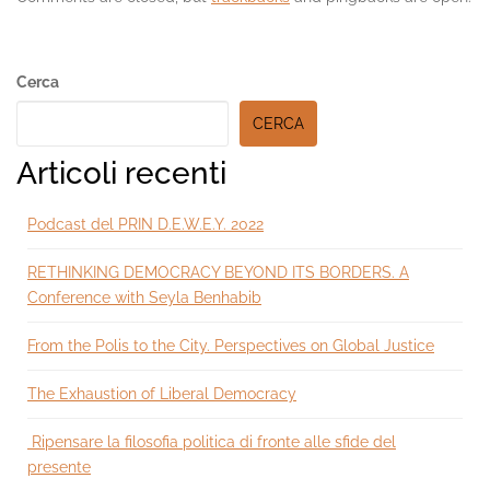
Secondary
Cerca
Sidebar
CERCA
Articoli recenti
Podcast del PRIN D.E.W.E.Y. 2022
RETHINKING DEMOCRACY BEYOND ITS BORDERS. A
Conference with Seyla Benhabib
From the Polis to the City. Perspectives on Global Justice
The Exhaustion of Liberal Democracy
Ripensare la filosofia politica di fronte alle sfide del
presente