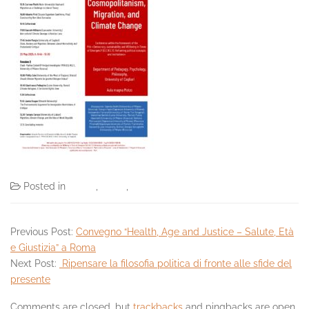
Posted in
Eventi
,
News
,
PRIN DEWEY 2022
Previous Post:
Convegno “Health, Age and Justice – Salute, Età
e Giustizia” a Roma
Next Post:
Ripensare la filosofia politica di fronte alle sfide del
presente
Comments are closed, but
trackbacks
and pingbacks are open.