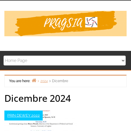
Skip
to
content
You are here:
2024
Dicembre
Home
Dicembre 2024
PRIN DEWEY 2022