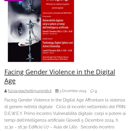
Facing Gender Violence in the Digital
Age
fulvia.giachetti@unimib.it
0
3 Dicembre 2024
Facing Gender Violence in the Digital Age Affrontare la violenza
di genere nell’età digitale Ciclo di incontri nell’ambito del PRIN
D.E.W.E.Y. Primo incontro Vulnerabilità digitale: corpi e potere ai
tempi dell’intelligenza artificiale Giovedì 5 Dicembre 2024, h.
11.30 ‒ 16.30 Edificio U7 – Aula de Lillo Secondo incontro