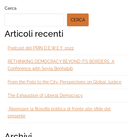
Secondary
Cerca
Sidebar
CERCA
Articoli recenti
Podcast del PRIN D.E.W.E.Y. 2022
RETHINKING DEMOCRACY BEYOND ITS BORDERS. A
Conference with Seyla Benhabib
From the Polis to the City. Perspectives on Global Justice
The Exhaustion of Liberal Democracy
Ripensare la filosofia politica di fronte alle sfide del
presente
Archivi