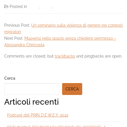
Posted in
Eventi
,
News
,
PRIN DEWEY 2022
Previous Post:
Un seminario sulla violenza di genere nei contesti
migratori
Next Post:
Muoversi nello spazio senza chiedere permesso –
Alessandra Chiricosta
Comments are closed, but
trackbacks
and pingbacks are open.
Secondary
Cerca
Sidebar
CERCA
Articoli recenti
Podcast del PRIN D.E.W.E.Y. 2022