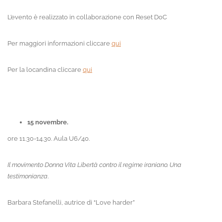
L’evento è realizzato in collaborazione con Reset DoC
Per maggiori informazioni cliccare
qui
Per la locandina cliccare
qui
15 novembre.
ore 11.30-14.30. Aula U6/40.
Il movimento Donna Vita Libertà contro il regime iraniano. Una
testimonianza
.
Barbara Stefanelli, autrice di “Love harder”