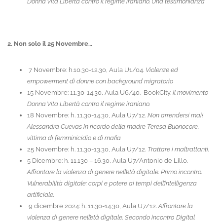
Donna Vita Libertà contro il regime iraniano. Una testimonianza
2. Non solo il 25 Novembre…
7 Novembre: h.10.30-12.30, Aula U1/04.
Violenze ed
empowerment di donne con background migratorio.
15 Novembre: 11.30-14.30, Aula U6/40. BookCity.
Il movimento
Donna Vita Libertà contro il regime iraniano.
18 Novembre: h. 11.30-14.30, Aula U7/12.
Non arrendersi mai!
Alessandra Cuevas in ricordo della madre Teresa Buonocore,
vittima di femminicidio e di mafia
25 Novembre: h. 11.30-13.30, Aula U7/12.
Trattare i maltrattanti.
5 Dicembre: h. 11.130 – 16.30, Aula U7/Antonio de Lillo.
Affrontare la violenza di genere nell’età digitale. Primo incontro:
Vulnerabilità digitale: corpi e potere ai tempi dell’intelligenza
artificiale.
9 dicembre 2024: h. 11.30-14.30, Aula U7/12.
Affrontare la
violenza di genere nell’età digitale. Secondo incontro. Digital