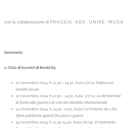
con la collaborazione di P.R.A.G.S.I.A. ; A.D.V. ; U.N.I.R.E. ; M.U.S.A.
Sommario:
1. Ciclo di incontri di BookCity
11 novembre 2024, h. 11.30 – 14.30, Aula U7/12.
Politica ed
eredità oscure
12 novembre 2024, h.12.30 – 14.30, Aula U7/12.
Le democrazie
di fronte alla guerra e la crisi del dibattito internazionale
14 novembre 2024, h. 14.30 -17.30, Aula U7/Antonio de Lillo.
Sfere pubbliche globali fra pace e guerra
15 novembre 2024, h. 11.30-14.30, Aula U6/40.
Il movimento