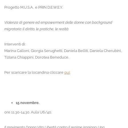
Progetto M.U.S.A. e PRIN D.E.W.E.Y.
Violenza di genere ed empowerment delle donne con background
migratorio: il diritto, le pratiche, le realtà
Interventi di:
Marina Calloni, Giorgia Serughetti, Daniela Belliti, Daniela Cherubini,
Tiziana Chiappini, Dorotea Beneduce.
Per scaricare la locandina cliccare
qui
.
15 novembre.
ore 11.30-14.30. Aula U6/40.
Il movimento Donna Vita Libertà contro il regime iraniano. Una