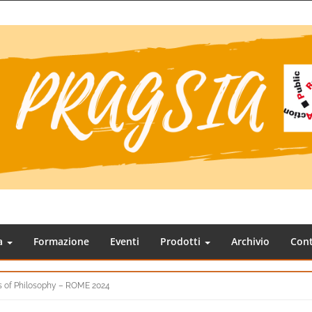
ca
Formazione
Eventi
Prodotti
Archivio
Cont
s of Philosophy – ROME 2024