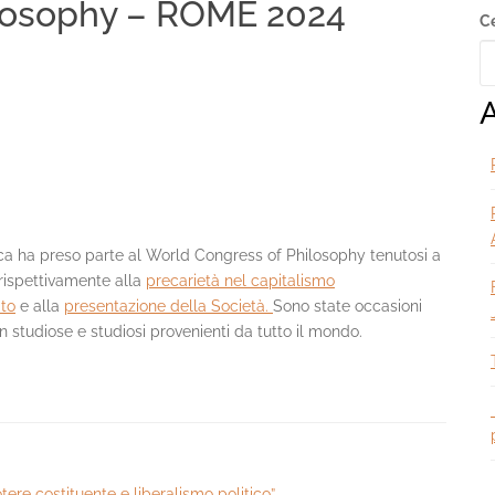
losophy – ROME 2024
S
C
S
A
tica ha preso parte al World Congress of Philosophy tenutosi a
 rispettivamente alla
precarietà nel capitalismo
to
e alla
presentazione della Società.
Sono state occasioni
 studiose e studiosi provenienti da tutto il mondo.
ere costituente e liberalismo politico”