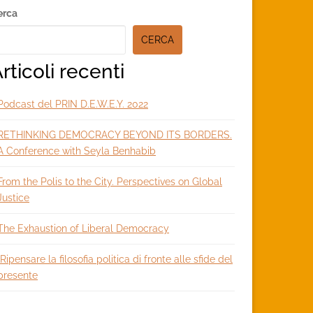
econdary
erca
idebar
CERCA
rticoli recenti
Podcast del PRIN D.E.W.E.Y. 2022
RETHINKING DEMOCRACY BEYOND ITS BORDERS.
A Conference with Seyla Benhabib
From the Polis to the City. Perspectives on Global
Justice
The Exhaustion of Liberal Democracy
Ripensare la filosofia politica di fronte alle sfide del
presente