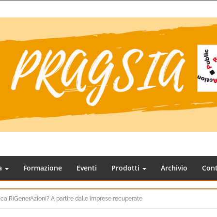
ca
Formazione
Eventi
Prodotti
Archivio
Cont
ica RiGenerAzioni? A partire dalle imprese recuperate