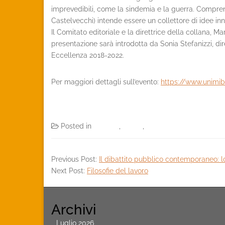
imprevedibili, come la sindemia e la guerra. Comprend
Castelvecchi) intende essere un collettore di idee i
Il Comitato editoriale e la direttrice della collana,
presentazione sarà introdotta da Sonia Stefanizzi, di
Eccellenza 2018-2022.
Per maggiori dettagli sull’evento:
https://www.unimib.
Posted in
Archivio
,
Eventi
,
News
Previous Post:
Il dibattito pubblico contemporaneo: l
Next Post:
Filosofie del lavoro
Archivi
Luglio 2026