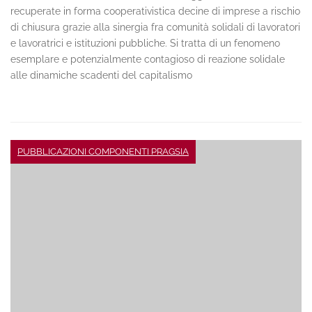
recuperate in forma cooperativistica decine di imprese a rischio
di chiusura grazie alla sinergia fra comunità solidali di lavoratori
e lavoratrici e istituzioni pubbliche. Si tratta di un fenomeno
esemplare e potenzialmente contagioso di reazione solidale
alle dinamiche scadenti del capitalismo
PUBBLICAZIONI COMPONENTI PRAGSIA