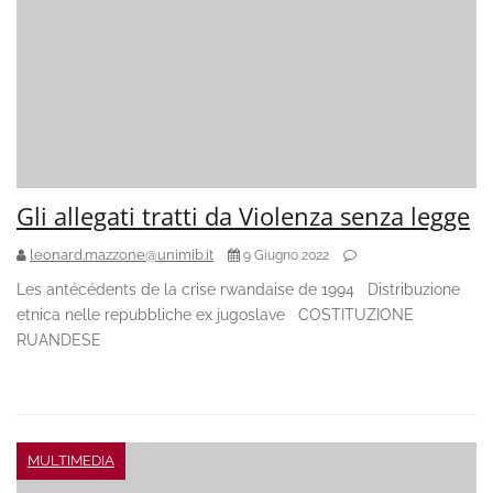
Gli allegati tratti da Violenza senza legge
leonard.mazzone@unimib.it
9 Giugno 2022
Les antécédents de la crise rwandaise de 1994 Distribuzione
etnica nelle repubbliche ex jugoslave COSTITUZIONE
RUANDESE
MULTIMEDIA