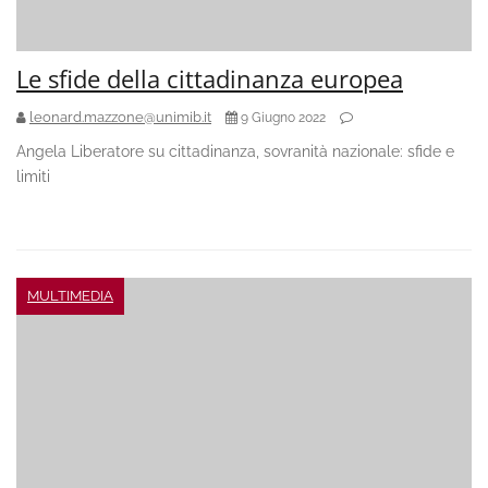
Le sfide della cittadinanza europea
leonard.mazzone@unimib.it
9 Giugno 2022
Angela Liberatore su cittadinanza, sovranità nazionale: sfide e
limiti
MULTIMEDIA