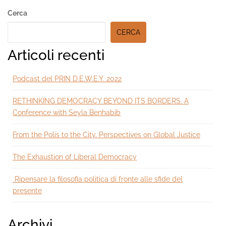
Secondary
Cerca
Sidebar
CERCA
Articoli recenti
Podcast del PRIN D.E.W.E.Y. 2022
RETHINKING DEMOCRACY BEYOND ITS BORDERS. A
Conference with Seyla Benhabib
From the Polis to the City. Perspectives on Global Justice
The Exhaustion of Liberal Democracy
Ripensare la filosofia politica di fronte alle sfide del
presente
Archivi