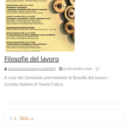
Filosofie del lavoro
leonard.mazzone@unimib.it
23 Novembre 2022
A cura del Seminario permanente di filosofia del lavoro –
Società Italiana di Teoria Critica
Paginazione
1
2
Next →
degli