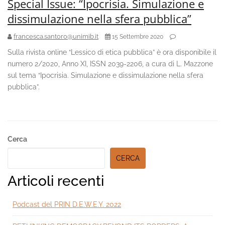
Special Issue: “Ipocrisia. Simulazione e
dissimulazione nella sfera pubblica”
francesca.santoro@unimib.it
15 Settembre 2020
Sulla rivista online “Lessico di etica pubblica” è ora disponibile il
numero 2/2020, Anno XI, ISSN 2039-2206, a cura di L. Mazzone
sul tema “Ipocrisia. Simulazione e dissimulazione nella sfera
pubblica”.
Secondary
Cerca
Sidebar
CERCA
Articoli recenti
Podcast del PRIN D.E.W.E.Y. 2022