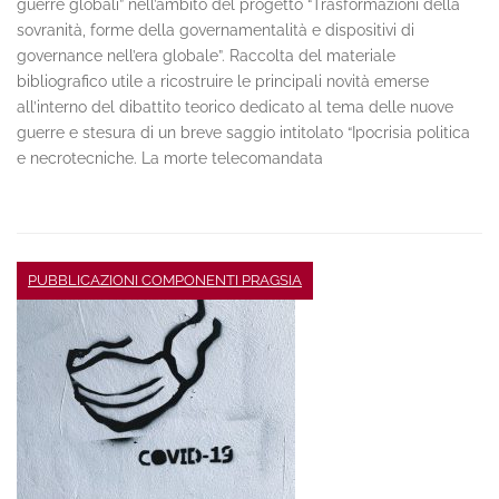
guerre globali” nell’ambito del progetto “Trasformazioni della
sovranità, forme della governamentalità e dispositivi di
governance nell’era globale”. Raccolta del materiale
bibliografico utile a ricostruire le principali novità emerse
all’interno del dibattito teorico dedicato al tema delle nuove
guerre e stesura di un breve saggio intitolato “Ipocrisia politica
e necrotecniche. La morte telecomandata
PUBBLICAZIONI COMPONENTI PRAGSIA