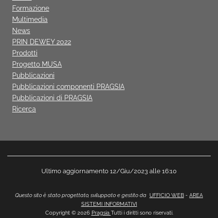
Formazione
Multimedia
News
PRIN DEWEY 2022
Prodotti
Progetto MUSA
Pubblicazioni
Pubblicazioni componenti PRAGSIA
Pubblicazioni di PRAGSIA
Ricerca
Ultimo aggiornamento 12/Giu/2023 alle 16:10
Questo sito è stato progettato, sviluppato e gestito da
UFFICIO WEB
-
AREA
SISTEMI INFORMATIVI
Copyright © 2026
Pragsia
Tutti i diritti sono riservati.