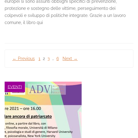
europei si sono assunti obblighi specifici di prevenzione,
protezione e sostegno delle vittime, perseguimento dei
colpevoli e sviluppo di politiche integrate. Grazie a un lavoro
comune, il libro qui
Paginazione
← Previous
1
2
3
…
6
Next →
degli
articoli
EVENTI