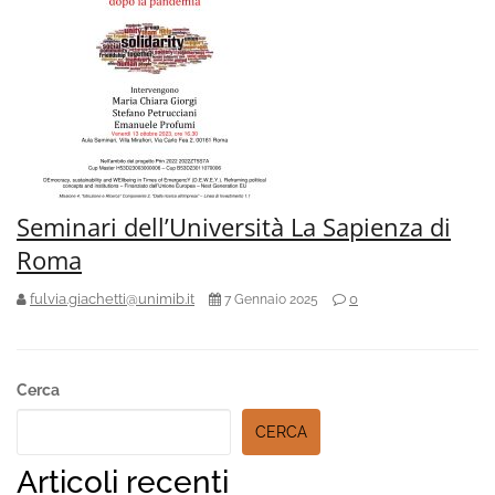
Seminari dell’Università La Sapienza di
Roma
fulvia.giachetti@unimib.it
0
7 Gennaio 2025
Secondary
Cerca
Sidebar
CERCA
Articoli recenti