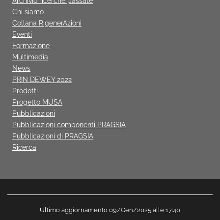
Archivio ricerche passate
Chi siamo
Collana RigenerAzioni
Eventi
Formazione
Multimedia
News
PRIN DEWEY 2022
Prodotti
Progetto MUSA
Pubblicazioni
Pubblicazioni componenti PRAGSIA
Pubblicazioni di PRAGSIA
Ricerca
Ultimo aggiornamento 09/Gen/2025 alle 17:40