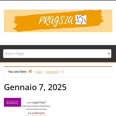
Skip
to
content
You are here:
2025
Gennaio
7
Home
Gennaio 7, 2025
EVENTI