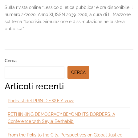
Sulla rivista online “Lessico di etica pubblica” è ora disponibile il
numero 2/2020, Anno XI, ISSN 2039-2206, a cura di L. Mazzone
sul tema “Ipocrisia. Simulazione e dissimulazione nella sfera
pubblica”.
Secondary
Cerca
Sidebar
CERCA
Articoli recenti
Podcast del PRIN D.E.W.E.Y. 2022
RETHINKING DEMOCRACY BEYOND ITS BORDERS. A
Conference with Seyla Benhabib
From the Polis to the City. Perspectives on Global Justice