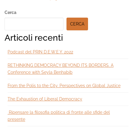
Secondary
Cerca
Sidebar
CERCA
Articoli recenti
Podcast del PRIN D.E.W.E.Y. 2022
RETHINKING DEMOCRACY BEYOND ITS BORDERS. A
Conference with Seyla Benhabib
From the Polis to the City. Perspectives on Global Justice
The Exhaustion of Liberal Democracy
Ripensare la filosofia politica di fronte alle sfide del
presente