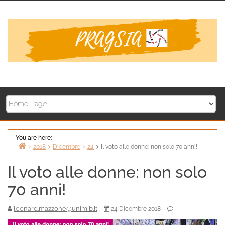
Skip
to
content
You are here:
2018
Dicembre
24
Il voto alle donne: non solo 70 anni!
Home
Il voto alle donne: non solo
70 anni!
leonard.mazzone@unimib.it
24 Dicembre 2018