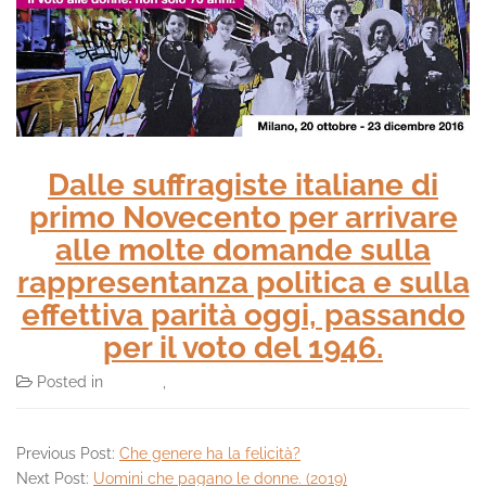
Dalle suffragiste italiane di
primo Novecento per arrivare
alle molte domande sulla
rappresentanza politica e sulla
effettiva parità oggi, passando
per il voto del 1946.
Posted in
Archivio
,
Eventi
Previous Post:
Che genere ha la felicità?
Next Post:
Uomini che pagano le donne. (2019)