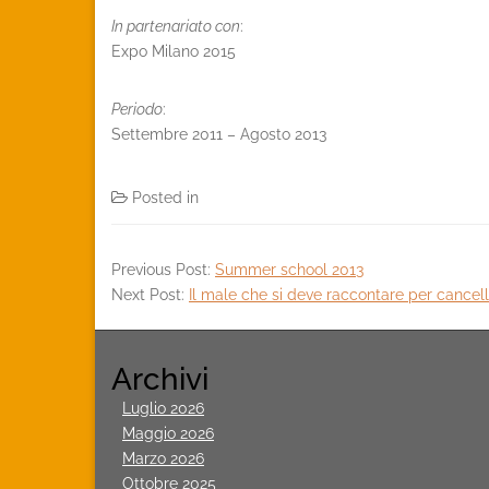
In partenariato con
:
Expo Milano 2015
Periodo
:
Settembre 2011 – Agosto 2013
Posted in
Archivio ricerche passate
Previous Post:
Summer school 2013
Next Post:
Il male che si deve raccontare per cancell
Archivi
Luglio 2026
Maggio 2026
Marzo 2026
Ottobre 2025