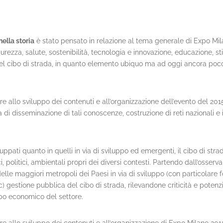
ella storia
è stato pensato in relazione al tema generale di Expo Milan
urezza, salute, sostenibilità, tecnologia e innovazione, educazione, sti
 del cibo di strada, in quanto elemento ubiquo ma ad oggi ancora poc
ire allo sviluppo dei contenuti e all’organizzazione dell’evento del 2
di disseminazione di tali conoscenze, costruzione di reti nazionali e int
viluppati quanto in quelli in via di sviluppo ed emergenti, il cibo di 
ci, politici, ambientali propri dei diversi contesti. Partendo dall’osservar
lle maggiori metropoli dei Paesi in via di sviluppo (con particolare f
estione pubblica del cibo di strada, rilevandone criticità e potenzial
uppo economico del settore.