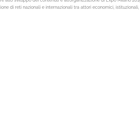
ire allo sviluppo dei contenuti e all’organizzazione di Expo Milano 2
di reti nazionali e internazionali tra attori economici, istituzionali,