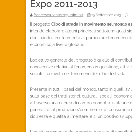
Expo 2011-2013
francesca.santoro@unimib.it
15 Settembre 2013
Il progetto
Cibo di strada in movimento nel mondo e n
intende elaborare alcuni principali sottotemi quali sic
declinandoli in riferimento al particolare fenomeno
economico a livello globale.
L’obiettivo generale del progetto è quello di contribu
conoscenze relative al fenomeno in questione, attività 
sociali – coinvolti nel fenomeno del cibo di strada.
Presente in tutti i paesi del mondo, tanto in quelli s
sulla base dei tratti storici, culturali, sociali, economi
attraverso una ricerca di campo condotta in alcune de
generali di a) produzione/commercio, b) consumo e c) g
sicurezza e qualità alimentare, e 2) un positivo svil