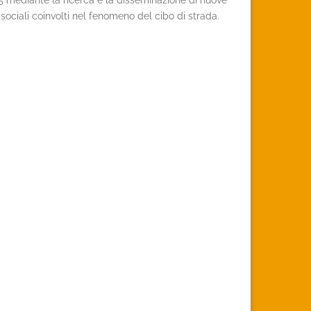
015 mediante la ricerca e la disseminazione di nuove
 sociali coinvolti nel fenomeno del cibo di strada.