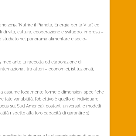
o 2015 “Nutrire il Pianeta, Energia per la Vita”, ed
li di vita, cultura, cooperazione e sviluppo, impresa –
o studiato nel panorama alimentare e socio-
015 mediante la raccolta ed elaborazione di
ernazionali tra attori – economici, istituzionali,
strada assume localmente forme e dimensioni specifiche
e tale variabilità, l’obiettivo è quello di individuare,
ocus sul Sud America), costanti universali e modelli
ità rispetto alla loro capacità di garantire 1)