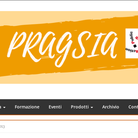
ca
Formazione
Eventi
Prodotti
Archivio
Cont
013